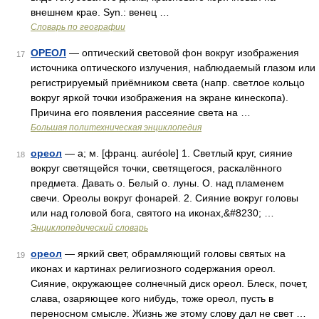
внешнем крае. Syn.: венец …
Словарь по географии
ОРЕОЛ
— оптический световой фон вокруг изображения
17
источника оптического излучения, наблюдаемый глазом или
регистрируемый приёмником света (напр. светлое кольцо
вокруг яркой точки изображения на экране кинескопа).
Причина его появления рассеяние света на …
Большая политехническая энциклопедия
ореол
— а; м. [франц. auréole] 1. Светлый круг, сияние
18
вокруг светящейся точки, светящегося, раскалённого
предмета. Давать о. Белый о. луны. О. над пламенем
свечи. Ореолы вокруг фонарей. 2. Сияние вокруг головы
или над головой бога, святого на иконах,&#8230; …
Энциклопедический словарь
ореол
— яркий свет, обрамляющий головы святых на
19
иконах и картинах религиозного содержания ореол.
Сияние, окружающее солнечный диск ореол. Блеск, почет,
слава, озаряющее кого нибудь, тоже ореол, пусть в
переносном смысле. Жизнь же этому слову дал не свет …