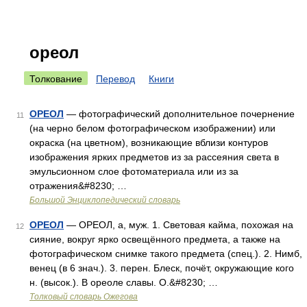
ореол
Толкование
Перевод
Книги
ОРЕОЛ
— фотографический дополнительное почернение
11
(на черно белом фотографическом изображении) или
окраска (на цветном), возникающие вблизи контуров
изображения ярких предметов из за рассеяния света в
эмульсионном слое фотоматериала или из за
отражения&#8230; …
Большой Энциклопедический словарь
ОРЕОЛ
— ОРЕОЛ, а, муж. 1. Световая кайма, похожая на
12
сияние, вокруг ярко освещённого предмета, а также на
фотографическом снимке такого предмета (спец.). 2. Нимб,
венец (в 6 знач.). 3. перен. Блеск, почёт, окружающие кого
н. (высок.). В ореоле славы. О.&#8230; …
Толковый словарь Ожегова