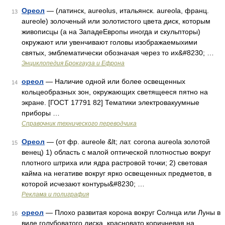
Ореол
— (латинск, aureolus, итальянск. aureola, франц.
13
aurеole) золоченый или золотистого цвета диск, которым
живописцы (а на ЗападеЕвропы иногда и скульпторы)
окружают или увенчивают головы изображаемыхими
святых, эмблематически обозначая через то их&#8230; …
Энциклопедия Брокгауза и Ефрона
ореол
— Наличие одной или более освещенных
14
кольцеобразных зон, окружающих светящееся пятно на
экране. [ГОСТ 17791 82] Тематики электровакуумные
приборы …
Справочник технического переводчика
Ореол
— (от фр. aureole &lt; лат. corona aureola золотой
15
венец) 1) область с малой оптической плотностью вокруг
плотного штриха или ядра растровой точки; 2) световая
кайма на негативе вокруг ярко освещенных предметов, в
которой исчезают контуры&#8230; …
Реклама и полиграфия
ореол
— Плохо развитая корона вокруг Солнца или Луны в
16
виде голубоватого диска, красновато коричневая на